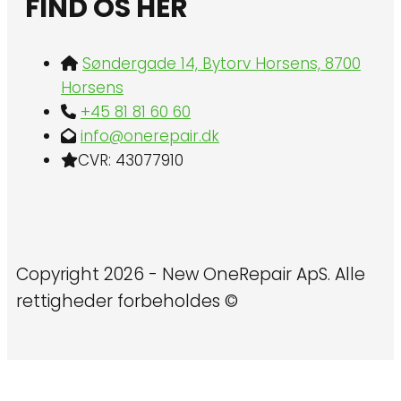
FIND OS HER
Søndergade 14, Bytorv Horsens, 8700
Horsens
+45 81 81 60 60
info@onerepair.dk
CVR: 43077910
Copyright 2026 - New OneRepair ApS. Alle
rettigheder forbeholdes ©