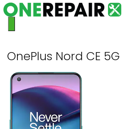
Hop
til
indhold
Menu
OnePlus Nord CE 5G