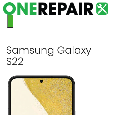
Hop
til
indhold
Menu
Samsung Galaxy
S22