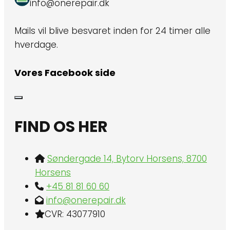
info@onerepair.dk
Mails vil blive besvaret inden for 24 timer alle
hverdage.
Vores Facebook side
FIND OS HER
Søndergade 14, Bytorv Horsens, 8700
Horsens
+45 81 81 60 60
info@onerepair.dk
CVR: 43077910