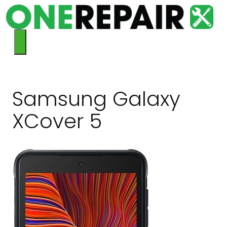
Hop
til
indhold
Menu
Samsung Galaxy
XCover 5