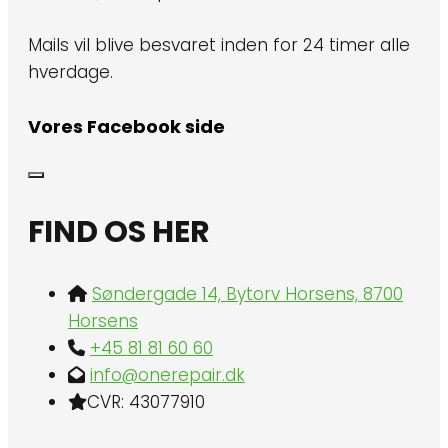
Mails vil blive besvaret inden for 24 timer alle
hverdage.
Vores Facebook side
FIND OS HER
Søndergade 14, Bytorv Horsens, 8700
Horsens
+45 81 81 60 60
info@onerepair.dk
CVR: 43077910