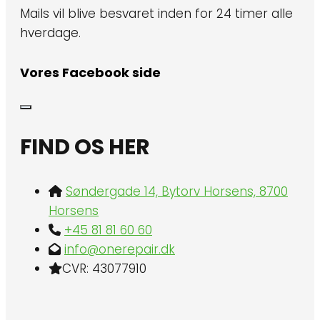
Mails vil blive besvaret inden for 24 timer alle
hverdage.
Vores Facebook side
FIND OS HER
Søndergade 14, Bytorv Horsens, 8700
Horsens
+45 81 81 60 60
info@onerepair.dk
CVR: 43077910