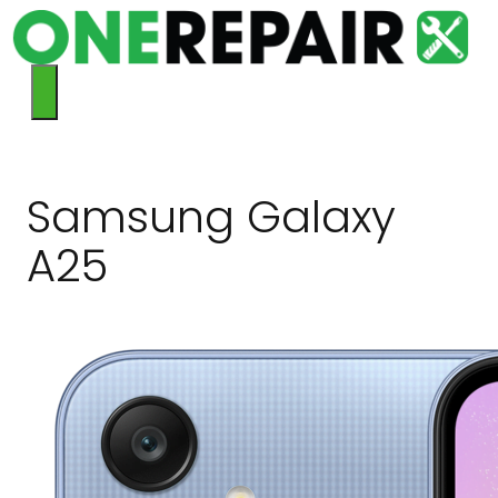
Hop
til
indhold
Menu
Samsung Galaxy
A25