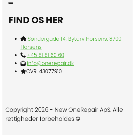
FIND OS HER
Søndergade 14, Bytorv Horsens, 8700
Horsens
+45 81 81 60 60
info@onerepair.dk
CVR: 43077910
Copyright 2026 - New OneRepair ApS. Alle
rettigheder forbeholdes ©